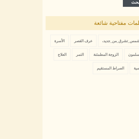
حث
مات مفتاحية شائعة
شمس_تشرق_من_جديد،
عرف القصر
الأسرة
سلمون
الزوجة المطمئنة
التمر
العلاج
صية
الصراط المستقيم