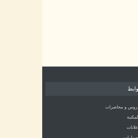
ابط
روس و محاضرات
لمكتبة
علانات
صدارات