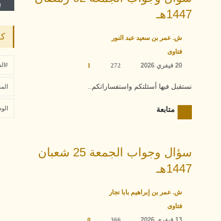
ب
1447هـ
كل
ش. عمر بن سعيد عبد النور
فتاوى
#ال
20 فيفري 2026
272
1
نستقبل فيها أسئلتكم واستفساراتكم..
الم
الو
متابعة
سؤال وجواب الجمعة 25 شعبان
1447هـ
ش. عمر بن إبراهيم بابا نجار
فتاوى
13 فيفري 2026
366
0