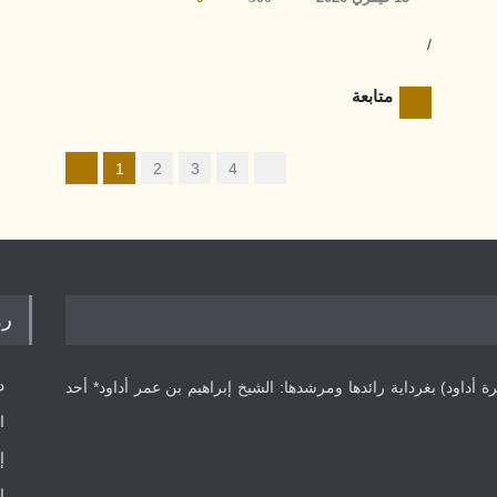
/
متابعة
1
2
3
4
رو
د
داود) بغرداية رائدها ومرشدها: الشيخ إبراهيم بن عمر أداود* أحد
ا
إ
إ