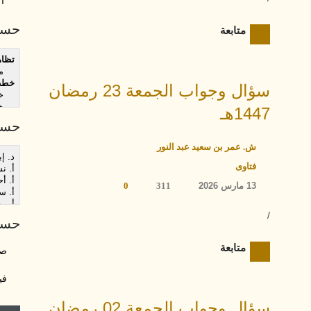
أك
حسب
متابعة
سؤال وجواب الجمعة 23 رمضان
1447هـ
حسب
ش. عمر بن سعيد عبد النور
فتاوى
13 مارس 2026
311
0
/
حسب
متابعة
صو
في
سؤال وجواب الجمعة 02 رمضان