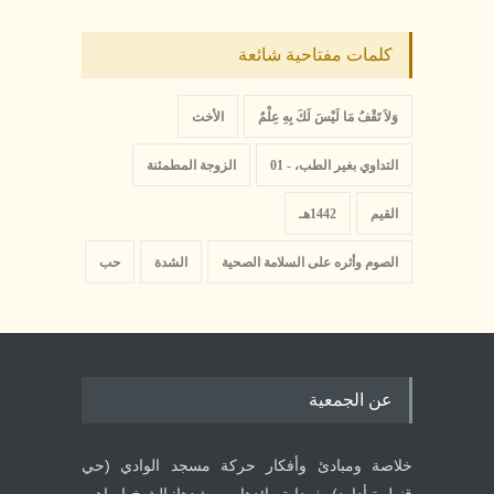
كلمات مفتاحية شائعة
وَلاَ تَقْفُ مَا لَيْسَ لَكَ بِهِ عِلْمٌ
الأخت
التداوي بغير الطب​، - 01
الزوجة المطمئنة
القيم
1442هـ
الصوم وأثره على السلامة الصحية
الشدة
حب
عن الجمعية
خلاصة ومبادئ وأفكار حركة مسجد الوادي (حي