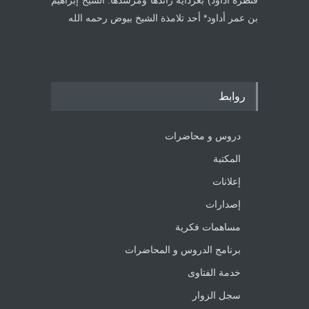
قنطرة أداود) بغرداية رائدها ومرشدها: الشيخ إبراهيم
بن عمر أداود* أحد تلامذة الشيخ بيوض رحمه الله
روابط
دروس و محاضرات
المكتبة
إعلانات
إصدارات
مساهمات فكرية
برنامج الدروس و المحاضرات
خدمة الفتاوى
سجل الزوار