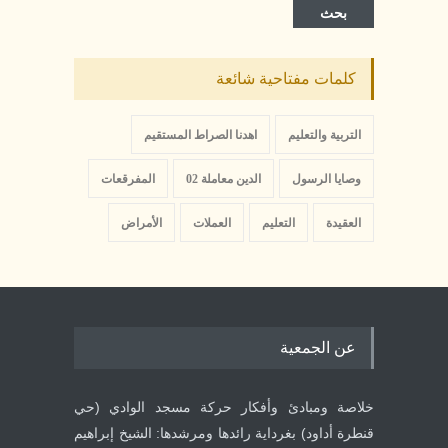
بحث
كلمات مفتاحية شائعة
التربية والتعليم
اهدنا الصراط المستقيم
وصايا الرسول
الدين معاملة 02
المفرقعات
العقيدة
التعليم
العملات
الأمراض
عن الجمعية
خلاصة ومبادئ وأفكار حركة مسجد الوادي (حي
قنطرة أداود) بغرداية رائدها ومرشدها: الشيخ إبراهيم