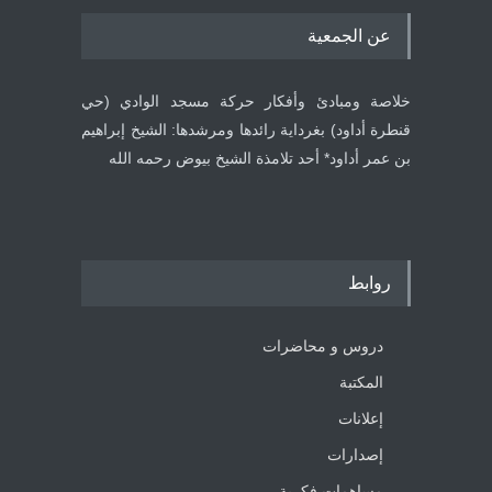
عن الجمعية
خلاصة ومبادئ وأفكار حركة مسجد الوادي (حي
قنطرة أداود) بغرداية رائدها ومرشدها: الشيخ إبراهيم
بن عمر أداود* أحد تلامذة الشيخ بيوض رحمه الله
روابط
دروس و محاضرات
المكتبة
إعلانات
إصدارات
مساهمات فكرية