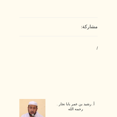
مشاركة:
/
أ. رشيد بن عمر بابا نجار .
رحمه الله