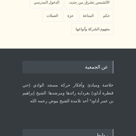
#الشمس_تشرق_من_جديد،
الدخول المدرسي
حكم
المناعة
عزة
العملات
مفهوم الشركة وأنواعها
عن الجمعية
خلاصة ومبادئ وأفكار حركة مسجد الوادي (حي
قنطرة أداود) بغرداية رائدها ومرشدها: الشيخ إبراهيم
بن عمر أداود* أحد تلامذة الشيخ بيوض رحمه الله
روابط