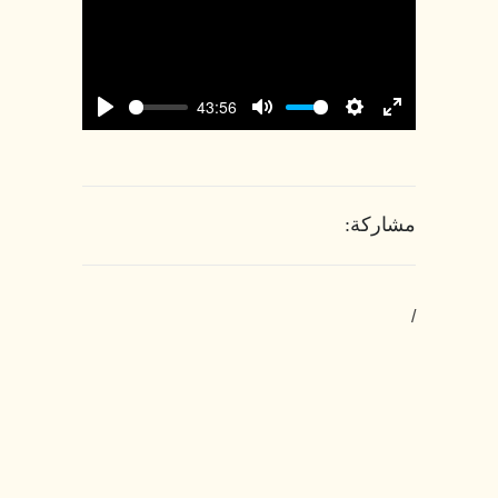
43:56
Play
Mute
Settings
Enter
fullscreen
مشاركة:
/